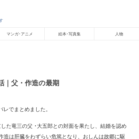
す
マンガ･アニメ
絵本･写真集
人物
84話｜父・作造の最期
タバレでまとめました。
した竜三の父 ･大五郎との対面を果たし、結婚を認め
作造は肝臓をわずらい危篤となり、おしんは故郷に駆