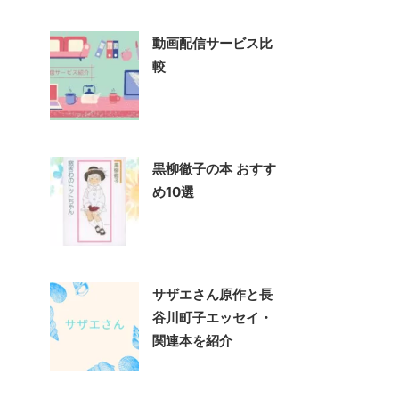
動画配信サービス比
較
黒柳徹子の本 おすす
め10選
サザエさん原作と長
谷川町子エッセイ・
関連本を紹介