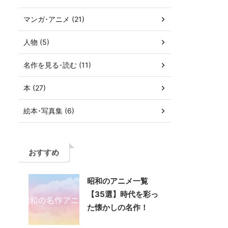
マンガ･アニメ (21)
人物 (5)
名作を見る･読む (11)
本 (27)
絵本･写真集 (6)
おすすめ
昭和のアニメ一覧
【35選】時代を彩っ
た懐かしの名作！