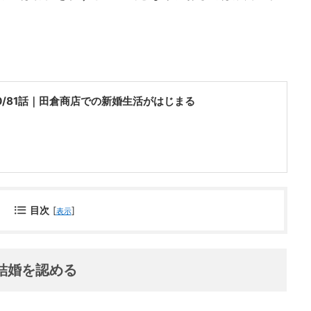
80/81話｜田倉商店での新婚生活がはじまる
目次
[
]
表示
結婚を認める