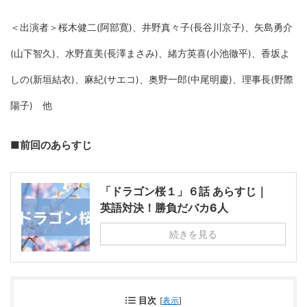
＜出演者＞桜木健二(阿部寛)、井野真々子(長谷川京子)、矢島勇介
(山下智久)、
水野直美(長澤まさみ)、緒方英喜(小池徹平)、香坂よ
しの(新垣結衣)、麻紀(サエコ)、
奥野一郎(中尾明慶)、理事長(野際
陽子) 他
■前回のあらすじ
「ドラゴン桜１」６話 あらすじ｜
英語対決！勝負だバカ6人
続きを見る
目次
[
表示
]