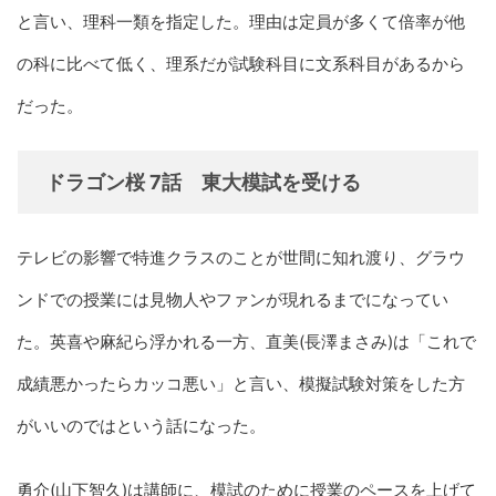
と言い、理科一類を指定した。理由は定員が多くて倍率が他
の科に比べて低く、理系だが試験科目に文系科目があるから
だった。
ドラゴン桜 7話 東大模試を受ける
テレビの影響で特進クラスのことが世間に知れ渡り、グラウ
ンドでの授業には見物人やファンが現れるまでになってい
た。英喜や麻紀ら浮かれる一方、直美(長澤まさみ)は「これで
成績悪かったらカッコ悪い」と言い、模擬試験対策をした方
がいいのではという話になった。
勇介(山下智久)は講師に、模試のために授業のペースを上げて