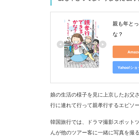
親も年とっ
な？
Ama
Yahoo!
娘の生活の様子を見に上京したお父
行に連れて行って親孝行するエピソ
韓国旅行では、ドラマ撮影スポット
んが他のツアー客に一緒に写真を撮