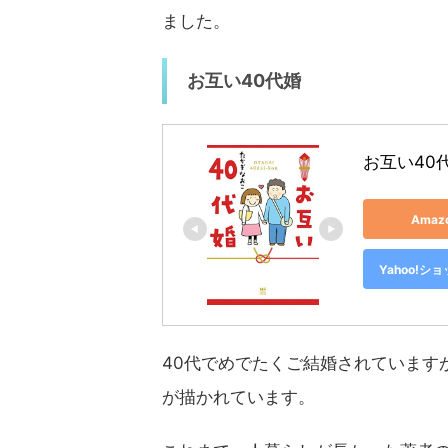
ました。
お互い40代婚
お互い40
Ama
Yahoo!
40代でめでたくご結婚されています
が描かれています。