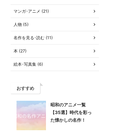
マンガ･アニメ (21)
人物 (5)
名作を見る･読む (11)
本 (27)
絵本･写真集 (6)
おすすめ
昭和のアニメ一覧
【35選】時代を彩っ
た懐かしの名作！