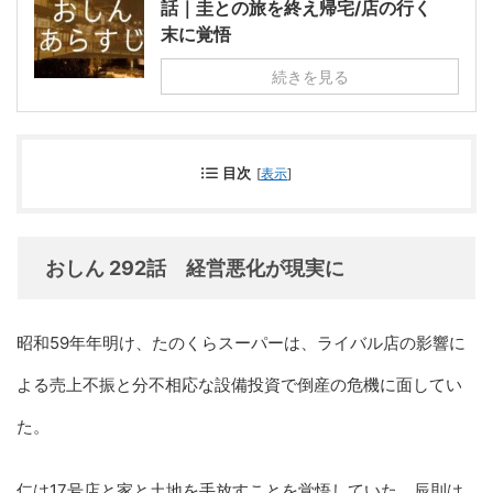
話｜圭との旅を終え帰宅/店の行く
末に覚悟
続きを見る
目次
[
表示
]
おしん 292話 経営悪化が現実に
昭和59年年明け、たのくらスーパーは、ライバル店の影響に
よる売上不振と分不相応な設備投資で倒産の危機に面してい
た。
仁は17号店と家と土地を手放すことを覚悟していた。辰則は