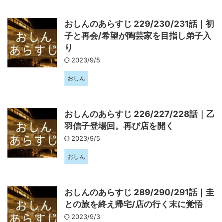
おしんのあらすじ 229/230/231話｜初
子と再会/希望が陶芸家を目指し弟子入
り
2023/9/5
おしん
おしんのあらすじ 226/227/228話｜乙
羽信子登場回。再び店を開く
2023/9/5
おしん
おしんのあらすじ 289/290/291話｜圭
との旅を終え帰宅/店の行く末に覚悟
2023/9/3