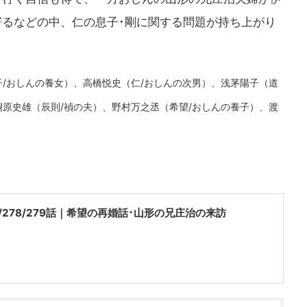
るなどの中、仁の息子･剛に関する問題が持ち上がり
子/おしんの養女）、高橋悦史（仁/おしんの次男）、浅茅陽子（道
桐原史雄（辰則/禎の夫）、野村万之丞（希望/おしんの養子）、渡
/278/279話｜希望の再婚話･山形の兄庄治の来訪