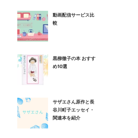
動画配信サービス比
較
黒柳徹子の本 おすす
め10選
サザエさん原作と長
谷川町子エッセイ・
関連本を紹介