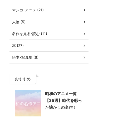
マンガ･アニメ (21)
人物 (5)
名作を見る･読む (11)
本 (27)
絵本･写真集 (6)
おすすめ
昭和のアニメ一覧
【35選】時代を彩っ
た懐かしの名作！