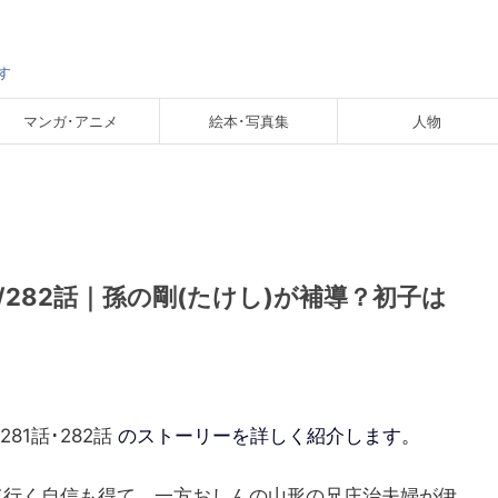
す
マンガ･アニメ
絵本･写真集
人物
1/282話｜孫の剛(たけし)が補導？初子は
281話･282話
のストーリーを詳しく紹介します。
て行く自信も得て、一方おしんの山形の兄庄治夫婦が伊